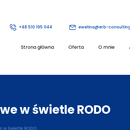
+48 510 195 044
ewelina@erb-consulting
Strona główna
Oferta
O mnie
we w świetle RODO
e w świetle RODO