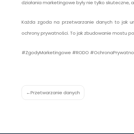
działania marketingowe były nie tylko skuteczne, 
Każda zgoda na przetwarzanie danych to jak u
ochrony prywatności. To jak zbudowanie mostu p
#ZgodyMarketingowe #RODO #OchronaPrywatnośc
Nawigacja
Przetwarzanie danych
wpisu