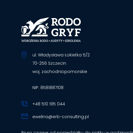
ul. Władysława Łokietka 5/2
70-256 Szczecin
woj. zachodniopomorskie
NIP: 8581887108
+48 510 195 044
ewelina@erb-consulting.pl
Biuro czynne od poniedziałku do piątku w godzinach 