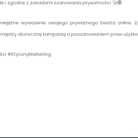
ale i zgodne z zasadami szanowania prywatności. 🚀🌐
miejętne wyważenie swojego prywatnego świata online.
omiędzy skuteczną kampanią a poszanowaniem praw użytkow
i #EtycznyMarketing