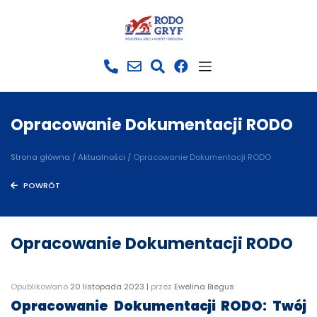
Przejdź
do
treści
Opracowanie Dokumentacji RODO
Strona główna
/
Aktualności
/
Opracowanie Dokumentacji RODO
POWRÓT
Opracowanie Dokumentacji RODO
Opublikowano
20 listopada 2023
|
przez
Ewelina Biegus
Opracowanie Dokumentacji RODO: Twój