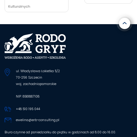
wpisu
Kulturalnych
ul. Władysława Łokietka 5/2
70-256 Szczecin
woj. zachodniopomorskie
NIP: 8581887108
+48 510 195 044
ewelina@erb-consulting.pl
Biuro czynne od poniedziałku do piątku w godzinach od 8.00 do 16.00.