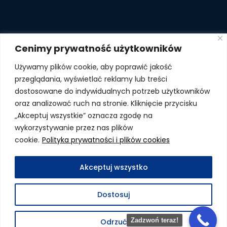
Cenimy prywatność użytkowników
Używamy plików cookie, aby poprawić jakość
przeglądania, wyświetlać reklamy lub treści
dostosowane do indywidualnych potrzeb użytkowników
oraz analizować ruch na stronie. Kliknięcie przycisku
„Akceptuj wszystkie” oznacza zgodę na
wykorzystywanie przez nas plików
cookie.
Polityka prywatności i plików cookies
Akceptuj wszystko
© 2026 by
Ewelina Rędzikowska-Biegus - ERB Consulting
. Wszelkie prawa
zastrzeżone.
Dostosuj
Polityka prywatności i plików cookies
.
Marketing internetowy by
Wild Moose
Zadzwoń teraz!
Odrzuć
Pozycjonowanie skutecznia zapewnia
Wild Moose