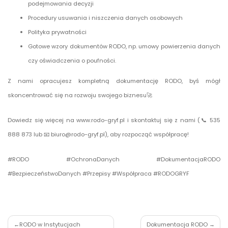
podejmowania decyzji
Procedury usuwania i niszczenia danych osobowych
Polityka prywatności
Gotowe wzory dokumentów RODO, np. umowy powierzenia danych
czy oświadczenia o poufności.
Z nami opracujesz kompletną dokumentację RODO, byś mógł
skoncentrować się na rozwoju swojego biznesu🚀
Dowiedz się więcej na
www.rodo-gryf.pl
i skontaktuj się z nami (📞 535
888 873 lub 📧 biuro@rodo-gryf.pl), aby rozpocząć współpracę!
#RODO #OchronaDanych #DokumentacjaRODO
#BezpieczeństwoDanych #Przepisy #Współpraca #RODOGRYF
Nawigacja
RODO w Instytucjach
Dokumentacja RODO